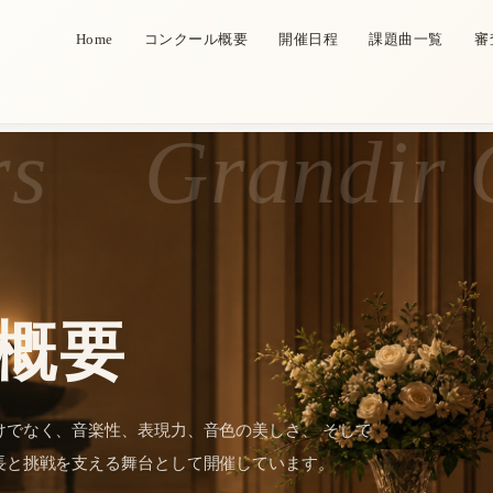
Home
コンクール概要
開催日程
課題曲一覧
審
Grandir C
概要
けでなく、音楽性、表現力、音色の美しさ、 そして
長と挑戦を支える舞台として開催しています。