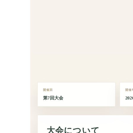
開催回
開催
第7回大会
20
大会について